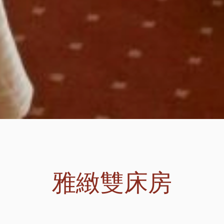
雅緻雙床房
。